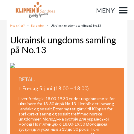
MENY
Hva skjer?
>
Kalender
>
Ukrainsk ungdoms samling på No.13
Ukrainsk ungdoms samling
på No.13
DETALJ
Fredag 5. juni (18:00 — 18:00)
Hver fredag kl.18.00-19.30 er det ungdomsmøte for
ukrainere fra 13-30 år på No.13. Her blir det lovsang
, andakt og sosialt.Etter møtet går vi til Klippen for
språkpraktisering og sosialt treff med norske
ungdommer. Молодіжна зустріч для української
молоді По п‘ятницях о 18.00-19.30 Молодіжна
зустріч для українців з 13 до 30 років Пісні