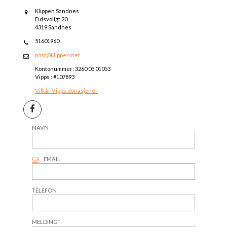
Klippen Sandnes
Eidsvollgt.20
4319 Sandnes
51601960
post@klippen.net
Kontonummer: 3260 05 01053
Vipps : #107893
Vilkår Vipps donasjoner
NAVN
EMAIL
TELEFON
MELDING
*