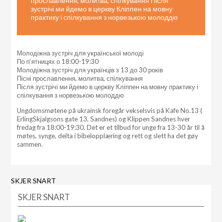
прославлення, молитва, спілкування Після
зустрічі ми йдемо в церкву Кліппен на мовну
практику і спілкування з норвезькою молоддю
Молодіжна зустріч для української молоді
По п‘ятницях о 18:00-19:30
Молодіжна зустріч для українців з 13 до 30 років
Пісні прославлення, молитва, спілкування
Після зустрічі ми йдемо в церкву Кліппен на мовну практику і
спілкування з норвезькою молоддю
Ungdomsmøtene på ukrainsk foregår vekselsvis på Kafe No.13 (
ErlingSkjalgsons gate 13, Sandnes) og Klippen Sandnes hver
fredag fra
18:00-19:30
. Det er et tilbud for unge fra 13-30 år til å
møtes, synge, delta i bibelopplæring og rett og slett ha det gøy
sammen.
SKJER SNART
SKJER SNART