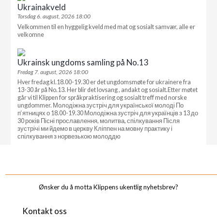
Ukrainakveld
Torsdag 6. august, 2026 18:00
Velkommen til en hyggelig kveld med mat og sosialt samvær, alle er
velkomne
Ukrainsk ungdoms samling på No.13
Fredag 7. august, 2026 18:00
Hver fredag kl.18.00-19.30 er det ungdomsmøte for ukrainere fra
13-30 år på No.13. Her blir det lovsang , andakt og sosialt.Etter møtet
går vi til Klippen for språkpraktisering og sosialt treff med norske
ungdommer. Молодіжна зустріч для української молоді По
п‘ятницях о 18.00-19.30 Молодіжна зустріч для українців з 13 до
30 років Пісні прославлення, молитва, спілкування Після
зустрічі ми йдемо в церкву Кліппен на мовну практику і
спілкування з норвезькою молоддю
_______________________________________________________________________________________
Ønsker du å motta Klippens ukentlig nyhetsbrev?
Kontakt oss