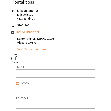
Kontakt oss
Klippen Sandnes
Eidsvollgt.20
4319 Sandnes
51601960
post@klippen.net
Kontonummer: 3260 05 01053
Vipps : #107893
Vilkår Vipps donasjoner
NAVN
EMAIL
TELEFON