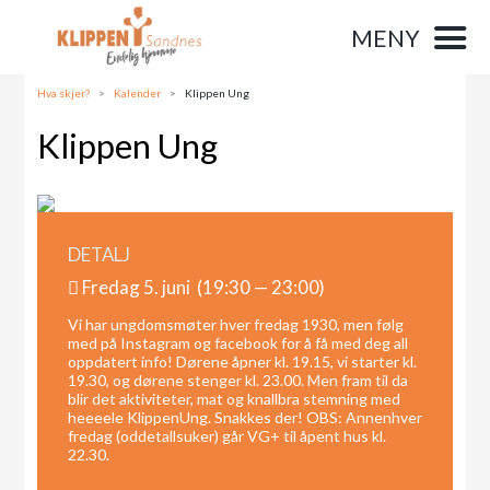
MENY
Hva skjer?
>
Kalender
>
Klippen Ung
Klippen Ung
DETALJ
Fredag 5. juni (19:30 — 23:00)
Vi har ungdomsmøter hver fredag 1930, men følg
med på Instagram og facebook for å få med deg all
oppdatert info! Dørene åpner kl. 19.15, vi starter kl.
19.30, og dørene stenger kl. 23.00. Men fram til da
blir det aktiviteter, mat og knallbra stemning med
heeeele KlippenUng. Snakkes der! OBS: Annenhver
fredag (oddetallsuker) går VG+ til åpent hus kl.
22.30.