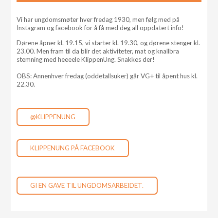
Vi har ungdomsmøter hver fredag 1930, men følg med på
Instagram og facebook for å få med deg all oppdatert info!
Dørene åpner kl. 19.15, vi starter kl. 19.30, og dørene stenger kl.
23.00. Men fram til da blir det aktiviteter, mat og knallbra
stemning med heeeele KlippenUng. Snakkes der!
OBS: Annenhver fredag (oddetallsuker) går VG+ til åpent hus kl.
22.30.
@KLIPPENUNG
KLIPPENUNG PÅ FACEBOOK
GI EN GAVE TIL UNGDOMSARBEIDET.