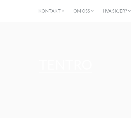
KONTAKT
OM OSS
HVA SKJER?
STAB
KLIPPEN SANDNES
KALENDER
LEDELSE
KLIPPENS HISTORIE
PÅMELDING
FORBØNN/TAKK
TROSGRUNNLAG
ALPHA KURS
GIVERTJENESTE
MUSIKK
LIFEGRUPPE
TROSSAMTALE
VÅRE HJERTEBARN
FØREKTESKA
BARNEVELSIGNELSE
HJERTE FOR SANDNES
BØNNEMØT
TENTRO
KREATIV BARNEHAGE
DÅP
ONSDAGSKA
KLIPPEN LYDSYSTEMER
TJENESTE
SISTERS
KAFÉ NO 13
DOKUMENTER
SØNDAG
MISTET OG FUNNET
INTERNASJO