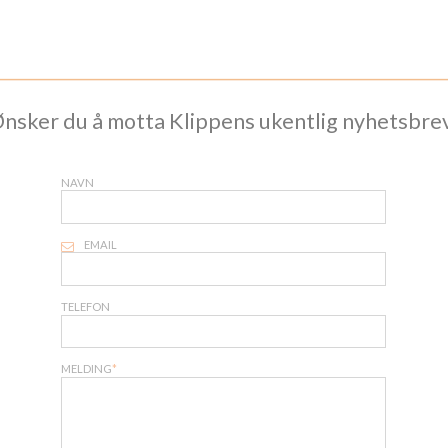
__________________________________________________
nsker du å motta Klippens ukentlig nyhetsbre
NAVN
EMAIL
TELEFON
MELDING
*