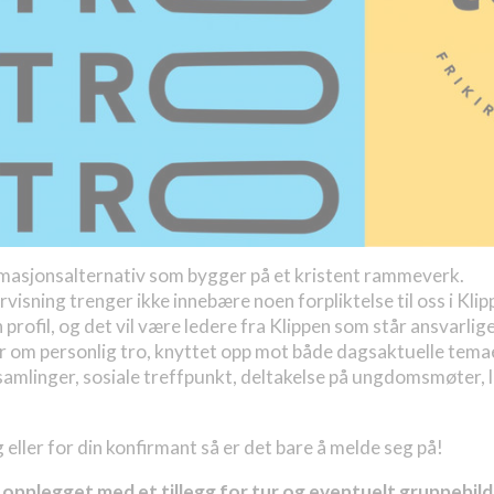
firmasjonsalternativ som bygger på et kristent rammeverk.
sning trenger ikke innebære noen forpliktelse til oss i Klip
 profil, og det vil være ledere fra Klippen som står ansvarlige
 om personlig tro, knyttet opp mot både dagsaktuelle tema
mlinger, sosiale treffpunkt, deltakelse på ungdomsmøter, l
 eller for din konfirmant så er det bare å melde seg på!
 opplegget med et tillegg for tur og eventuelt gruppebild