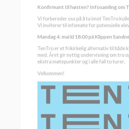
Konfirmant til høsten? Infosamling om 
Vi forbereder oss på å ta imot TenTro kull
Vi inviterer til infomøte for potensielle el
Mandag 4. mai kl 18:00 på Klippen Sandn
TenTro er et frikirkelig alternativ til både 
med.
Året gir nyttig undervisning om tro og
ekstra møtepunkter og i alle fall to turer.
Velkommen!