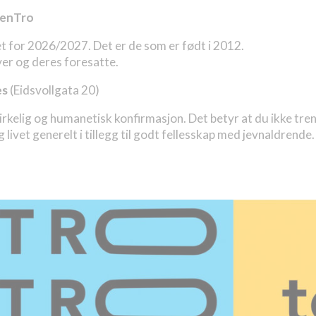
TenTro
et for 2026/2027. Det er de som er født i 2012.
ever og deres foresatte.
es
(Eidsvollgata 20)
kirkelig og humanetisk konfirmasjon. Det betyr at du ikke treng
 livet generelt i tillegg til godt fellesskap med jevnaldrend