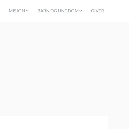
MISJON
BARN OG UNGDOM
GIVER
PARAGUAY
SØNDAGSSKOLE
ER
SUENOS
KIDS ROM
NORD AFRIKA
TWEENS
PAKISTAN
KLIPPENUNG
UKRAINA
PELIG VEILEDNING / KURS
LIFEGRUPPE UNG
ER
TENTRO
FÉ
NALT