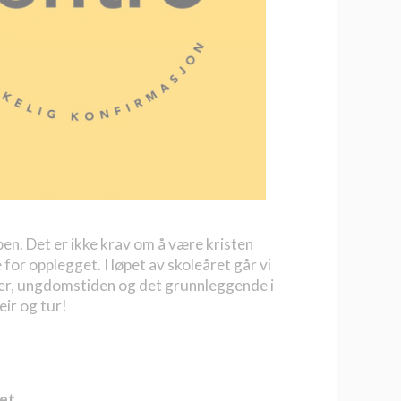
pen. Det er ikke krav om å være kristen
 for opplegget. I løpet av skoleåret går vi
er, ungdomstiden og det grunnleggende i
eir og tur!
et.