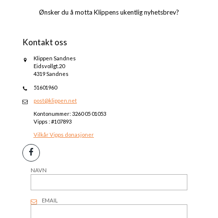
Ønsker du å motta Klippens ukentlig nyhetsbrev?
Kontakt oss
Klippen Sandnes
Eidsvollgt.20
4319 Sandnes
51601960
post@klippen.net
Kontonummer: 3260 05 01053
Vipps : #107893
Vilkår Vipps donasjoner
NAVN
EMAIL