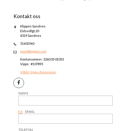
Kontakt oss
Klippen Sandnes
Eidsvollgt.20
4319 Sandnes
51601960
post@klippen.net
Kontonummer: 3260 05 01053
Vipps : #107893
Vilkår Vipps donasjoner
NAVN
EMAIL
TELEFON