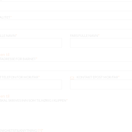
ALITET
*
LLE NAVN
*
FARS FULLE NAVN
*
en til
ADRESSE FOR BARNET
*
TELEFON FOR MOR/FAR
*
KONTAKT EPOST MOR/FAR
*
en til
KAL SKRIVES INN SOM TILHØRIG I KLIPPEN
*
ENIGHETSTILKNYTNING
[?]
*