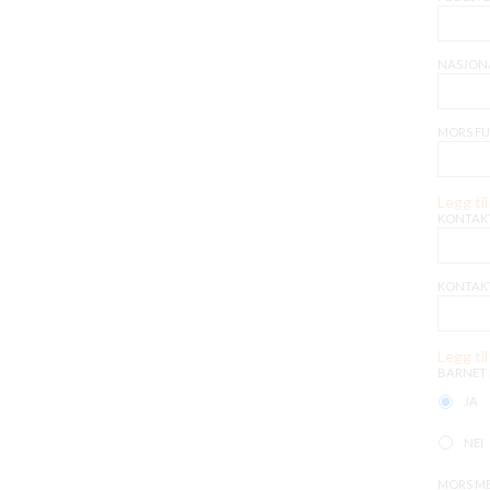
NASJON
MORS FU
Legg til 
KONTAKT
KONTAKT
Legg til 
BARNET S
JA
NEI
MORS M