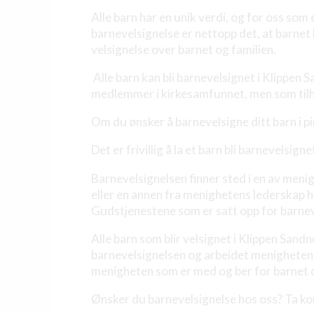
Alle barn har en unik verdi, og for oss som 
barnevelsignelse er nettopp det, at barnet 
velsignelse over barnet og familien.
Alle barn kan bli barnevelsignet i Klippen
medlemmer i kirkesamfunnet, men som tilhør
Om du ønsker å barnevelsigne ditt barn i p
Det er frivillig å la et barn bli barnevelsi
Barnevelsignelsen finner sted i en av men
eller en annen fra menighetens lederskap h
Gudstjenestene som er satt opp for barneve
Alle barn som blir velsignet i Klippen Sand
barnevelsignelsen og arbeidet menigheten d
menigheten som er med og ber for barnet o
Ønsker du barnevelsignelse hos oss? Ta k