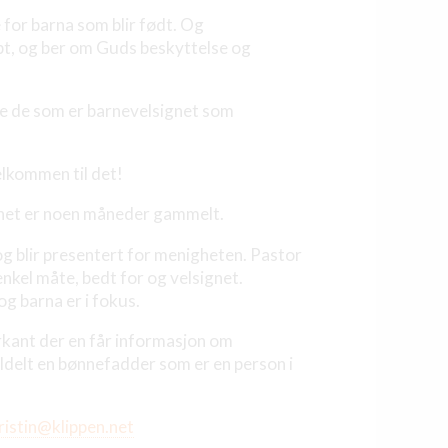
e for barna som blir født. Og
kapt, og ber om Guds beskyttelse og
kke de som er barnevelsignet som
elkommen til det!
barnet er noen måneder gammelt.
g blir presentert for menigheten. Pastor
nkel måte, bedt for og velsignet.
g barna er i fokus.
orkant der en får informasjon om
ildelt en bønnefadder som er en person i
ristin@klippen.net