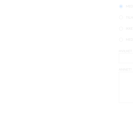
MED
TILH
IKK
MED
HVILKET
ANNET?