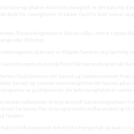
er kristne og tilhører en kristen menighet, er det naturlig å b
blir bedt for i menigheten. Vi takker Gud for livet som er s
 Sandnes. Barnevelsignelsen er ikke en «dåp», derfor regnes i
ige eller tilsluttet.
insebevegelsen så ønsker vi i Klippen Sandnes deg hjertelig v
gnet i pinsebevegelsen, men de fleste blir barnevelsignet når 
ighetens Gudstjenester der barnet og familien kommer frem o
older barnet, og sammen med menigheten blir barnet, på en e
lsignelser er gudstjenester der hele menigheten er samlet o
nes ønskes velkommen til en prat rundt barnevelsignelsen i f
river for barna. Her vil en også motta en Barnebibel og få t
g familien.
ontakt med Barnepastor Ann Kristin Horpestad på mail:
annk