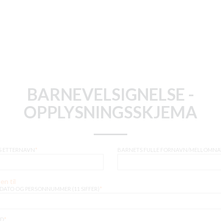
BARNEVELSIGNELSE -
OPPLYSNINGSSKJEMA
S ETTERNAVN
*
BARNETS FULLE FORNAVN/MELLOMN
en til
DATO OG PERSONNUMMER (11 SIFFER)
*
ED
*