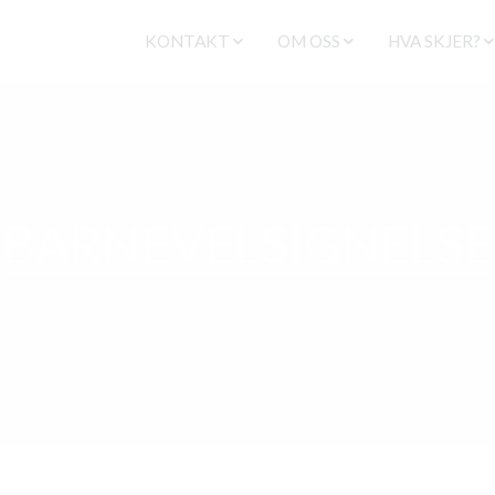
KONTAKT
OM OSS
HVA SKJER?
STAB
KLIPPEN SANDNES
KALENDER
LEDELSE
KLIPPENS HISTORIE
PÅMELDING
FORBØNN/TAKK
TROSGRUNNLAG
ALPHA KURS
GIVERTJENESTE
MUSIKK
LIFEGRUPPE
TROSSAMTALE
VÅRE HJERTEBARN
FØREKTESKA
BARNEVELSIGNELSE
HJERTE FOR SANDNES
BØNNEMØT
BARNEVELSIGNELSE
KREATIV BARNEHAGE
DÅP
ONSDAGSKA
KLIPPEN LYDSYSTEMER
TJENESTE
SISTERS
KAFÉ NO 13
DOKUMENTER
SØNDAG
MISTET OG FUNNET
INTERNASJO