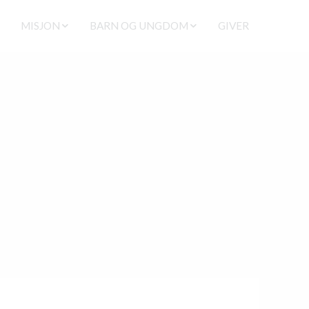
MISJON
BARN OG UNGDOM
GIVER
PARAGUAY
SØNDAGSSKOLE
ER
SUENOS
KIDS ROM
NORD AFRIKA
TWEENS
PAKISTAN
KLIPPENUNG
UKRAINA
PELIG VEILEDNING / KURS
LIFEGRUPPE UNG
ER
TENTRO
FÉ
NALT