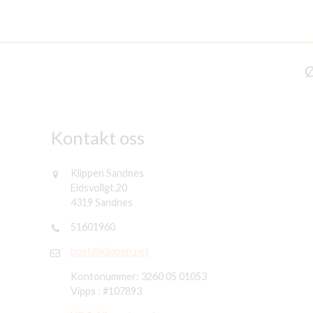
_________________________________________________
Ø
Kontakt oss
Klippen Sandnes
Eidsvollgt.20
4319 Sandnes
51601960
post@klippen.net
Kontonummer: 3260 05 01053
Vipps : #107893