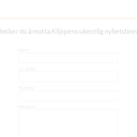
__________________________________________________
nsker du å motta Klippens ukentlig nyhetsbre
NAVN
EMAIL
TELEFON
MELDING
*