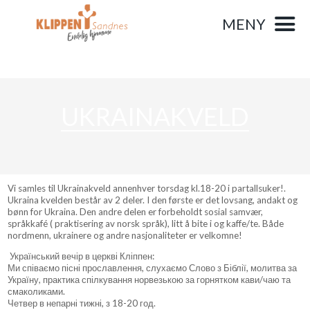
MENY
UKRAINAKVELD
Vi samles til Ukrainakveld annenhver torsdag kl.18-20 i partallsuker!.
Ukraina kvelden består av 2 deler. I den første er det lovsang, andakt og
bønn for Ukraina. Den andre delen er forbeholdt sosial samvær,
språkkafé ( praktisering av norsk språk), litt å bite i og kaffe/te. Både
nordmenn, ukrainere og andre nasjonaliteter er velkomne!
Український вечір в церкві Кліппен:
Ми співаємо пісні прославлення, слухаємо Слово з Біблії, молитва за
Україну, практика спілкування норвезькою за горнятком кави/чаю та
смаколиками.
Четвер в непарні тижні, з 18-20 год.