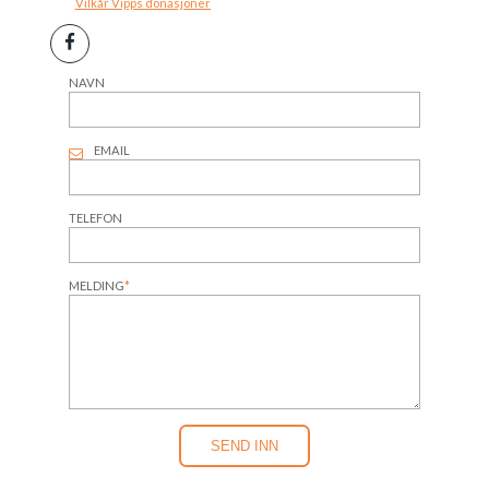
Vilkår Vipps donasjoner
NAVN
EMAIL
TELEFON
MELDING
*