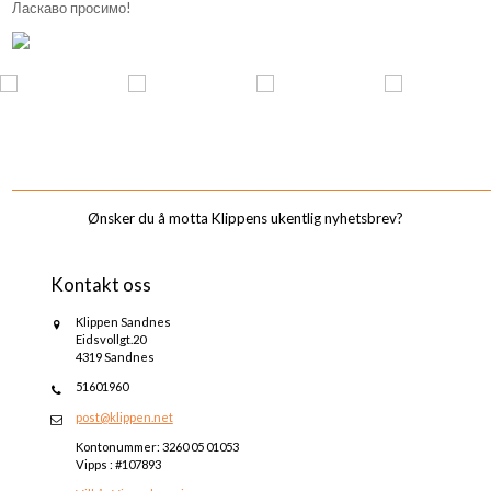
Ласкаво просимо!
_______________________________________________________________________________________
Ønsker du å motta Klippens ukentlig nyhetsbrev?
Kontakt oss
Klippen Sandnes
Eidsvollgt.20
4319 Sandnes
51601960
post@klippen.net
Kontonummer: 3260 05 01053
Vipps : #107893