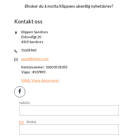
Ønsker du å motta Klippens ukentlig nyhetsbrev?
Kontakt oss
Klippen Sandnes
Eidsvollgt.20
4319 Sandnes
51601960
post@klippen.net
Kontonummer: 3260 05 01053
Vipps : #107893
Vilkår Vipps donasjoner
NAVN
EMAIL