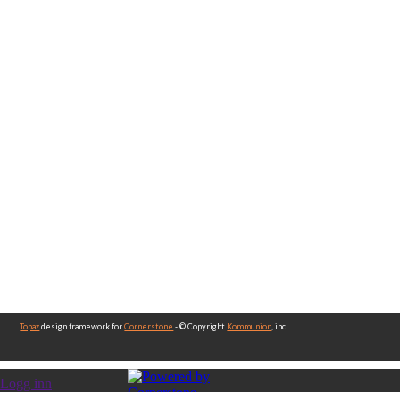
Topaz
design framework for
Cornerstone
- © Copyright
Kommunion
, inc.
Logg inn