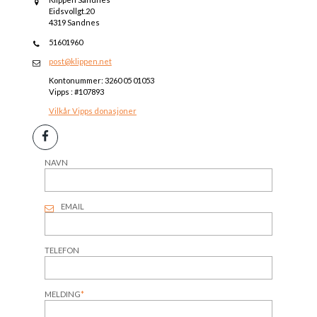
Eidsvollgt.20
4319 Sandnes
51601960
post@klippen.net
Kontonummer: 3260 05 01053
Vipps : #107893
Vilkår Vipps donasjoner
NAVN
EMAIL
TELEFON
MELDING
*